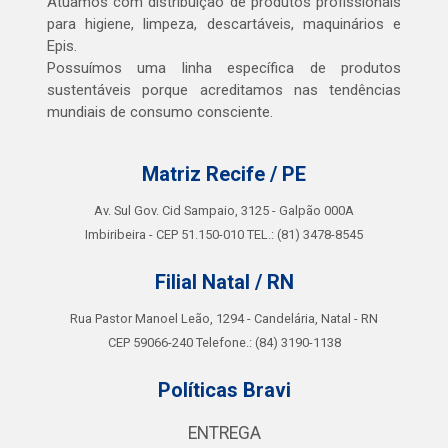
Atuamos com distribuição de produtos profissionais
para higiene, limpeza, descartáveis, maquinários e
Epis.
Possuímos uma linha específica de produtos
sustentáveis porque acreditamos nas tendências
mundiais de consumo consciente.
Matriz Recife / PE
Av. Sul Gov. Cid Sampaio, 3125 - Galpão 000A
Imbiribeira - CEP 51.150-010 TEL.: (81) 3478-8545
Filial Natal / RN
Rua Pastor Manoel Leão, 1294 - Candelária, Natal - RN
CEP 59066-240 Telefone.: (84) 3190-1138
Políticas Bravi
ENTREGA