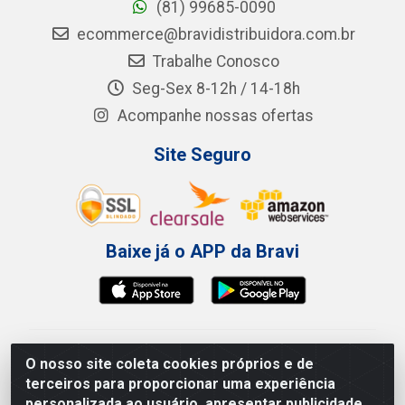
(81) 99685-0090
ecommerce@bravidistribuidora.com.br
Trabalhe Conosco
Seg-Sex 8-12h / 14-18h
Acompanhe nossas ofertas
Site Seguro
Baixe já o APP da Bravi
Bravi Consumíveis de Higiene e Descartáveis EIRELI -
O nosso site coleta cookies próprios e de
CNPJ 19.457.137/0001-06
terceiros para proporcionar uma experiência
Av. Sul Gov. Cid Sampaio, 3125 - Galpão 000A -
personalizada ao usuário, apresentar publicidade