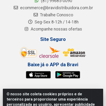
(81) 99685-0090
ecommerce@bravidistribuidora.com.br
Trabalhe Conosco
Seg-Sex 8-12h / 14-18h
Acompanhe nossas ofertas
Site Seguro
Baixe já o APP da Bravi
Bravi Consumíveis de Higiene e Descartáveis EIRELI -
O nosso site coleta cookies próprios e de
CNPJ 19.457.137/0001-06
terceiros para proporcionar uma experiência
Av. Sul Gov. Cid Sampaio, 3125 - Galpão 000A -
personalizada ao usuário, apresentar publicidade