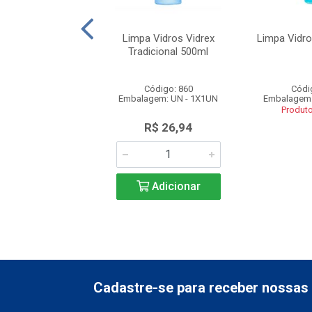
 Vidros Worker
Limpa Vidros Vidrex
Limpa Vidr
Tradicional 500ml
ódigo: 834
Código: 860
Códi
em: UN - 1X500ML
Embalagem: UN - 1X1UN
Embalagem:
uto Esgotado
Produt
R$ 26,94
Adicionar
Cadastre-se para receber nossas 