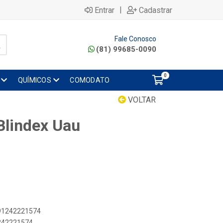
|
Entrar
Cadastrar
Fale Conosco
(81) 99685-0090
0
QUÍMICOS
COMODATO
VOLTAR
Blindex Uau
891242221574
1242221574