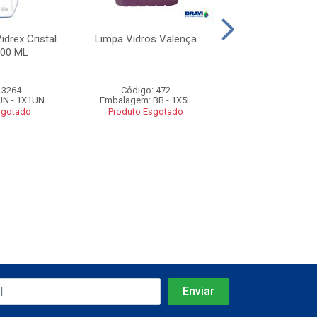
idrex Cristal
Limpa Vidros Valença
Limpa Vidros
500 ML
 3264
Código: 472
Código: 6
UN - 1X1UN
Embalagem: BB - 1X5L
Embalagem: UN -
sgotado
Produto Esgotado
Produto Esgo