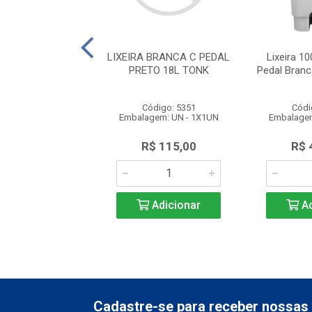
 Lixo 100L Preto
LIXEIRA BRANCA C PEDAL
Lixeira 1
pa Lar Plásticos
PRETO 18L TONK
Pedal Branc
ódigo: 2761
Código: 5351
Códi
gem: UN - 1X1UN
Embalagem: UN - 1X1UN
Embalagem
$ 163,89
R$ 115,00
R$ 
Adicionar
Adicionar
Ad
Cadastre-se para receber nossas 