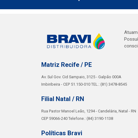
Atuamo
Possuí
consci
Matriz Recife / PE
Av. Sul Gov. Cid Sampaio, 3125 - Galpão 000A
Imbiribeira - CEP 51.150-010 TEL.: (81) 3478-8545
Filial Natal / RN
Rua Pastor Manoel Leão, 1294 - Candelária, Natal - RN
CEP 59066-240 Telefone.: (84) 3190-1138
Políticas Bravi