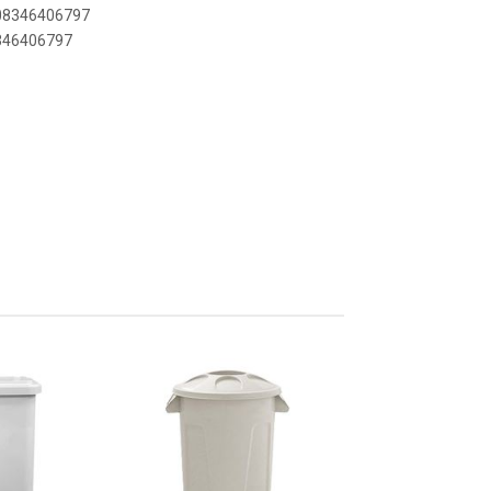
908346406797
8346406797