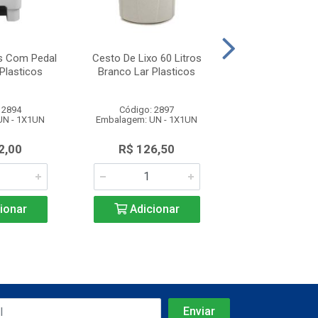
os Com Pedal
Cesto De Lixo 60 Litros
Cesto De Lixo 1
Plasticos
Branco Lar Plasticos
Preto Lar Plá
 2894
Código: 2897
Código: 27
UN - 1X1UN
Embalagem: UN - 1X1UN
Embalagem: UN 
2,00
R$ 126,50
R$ 36,2
ionar
Adicionar
Adicio