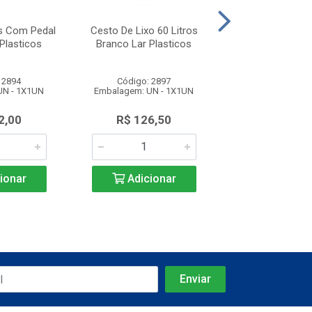
os Com Pedal
Cesto De Lixo 60 Litros
Cesto De Lixo 1
Plasticos
Branco Lar Plasticos
Preto Lar Plá
 2894
Código: 2897
Código: 27
UN - 1X1UN
Embalagem: UN - 1X1UN
Embalagem: UN 
2,00
R$ 126,50
R$ 36,2
ionar
Adicionar
Adicio