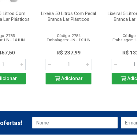
00 Litros Com
Lixeira 50 Litros Com Pedal
Lixeira15 Litr
a Lar Plásticos
Branca Lar Plásticos
Branca Lar 
go: 2785
Código: 2784
Código:
: UN - 1X1UN
Embalagem: UN - 1X1UN
Embalagem: 
467,50
R$ 237,99
R$ 13
icionar
Adicionar
Adic
ofertas!