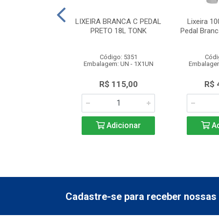
 Lixo 100L Preto
LIXEIRA BRANCA C PEDAL
Lixeira 1
pa Lar Plásticos
PRETO 18L TONK
Pedal Branc
ódigo: 2761
Código: 5351
Códi
gem: UN - 1X1UN
Embalagem: UN - 1X1UN
Embalagem
$ 163,89
R$ 115,00
R$ 
Adicionar
Adicionar
Ad
Cadastre-se para receber nossas 