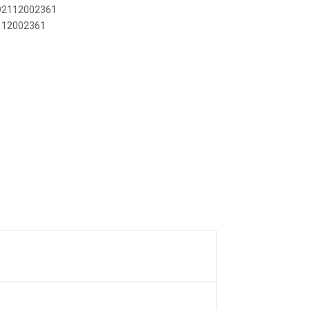
892112002361
2112002361