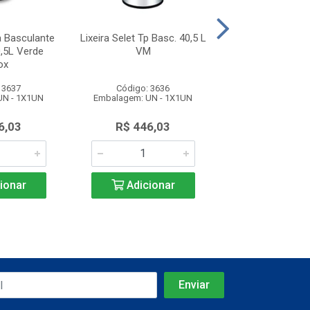
va Basculante
Lixeira Selet Tp Basc. 40,5 L
Lixeira Selet
,5L Verde
VM
Basculante Azul
ox
40,5L Bri
 3637
Código: 3636
Código: 36
UN - 1X1UN
Embalagem: UN - 1X1UN
Embalagem: UN 
6,03
R$ 446,03
R$ 446,
ionar
Adicionar
Adicio