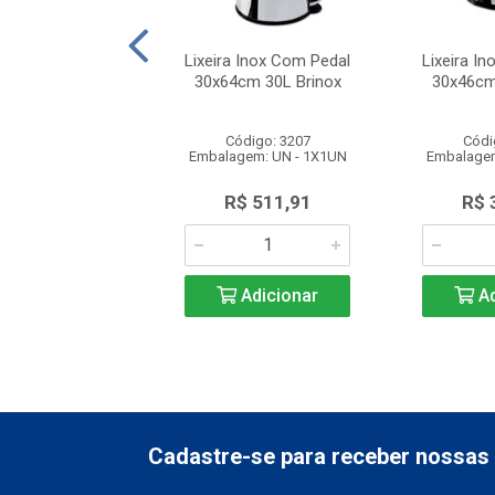
 Inox Com Pedal
Lixeira Inox Com Pedal
Lixeira I
cm 40L Brinox
30x64cm 30L Brinox
30x46cm
ódigo: 3669
Código: 3207
Códi
gem: UN - 1X1UN
Embalagem: UN - 1X1UN
Embalagem
$ 733,31
R$ 511,91
R$ 
Adicionar
Adicionar
Ad
Cadastre-se para receber nossas 