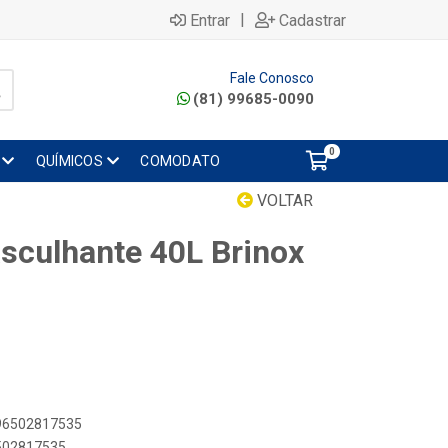
|
Entrar
Cadastrar
Fale Conosco
(81) 99685-0090
0
QUÍMICOS
COMODATO
VOLTAR
asculhante 40L Brinox
896502817535
6502817535