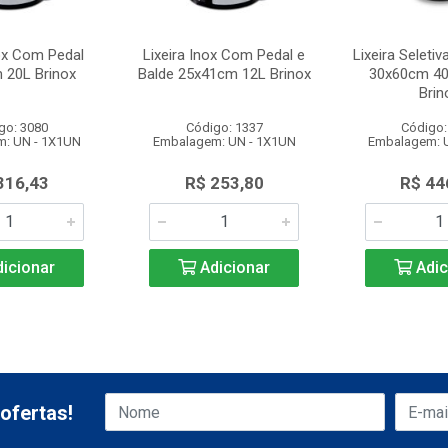
nox Com Pedal
Lixeira Inox Com Pedal e
Lixeira Seleti
 20L Brinox
Balde 25x41cm 12L Brinox
30x60cm 40
Brin
go: 3080
Código: 1337
Código:
: UN - 1X1UN
Embalagem: UN - 1X1UN
Embalagem: 
316,43
R$ 253,80
R$ 44
icionar
Adicionar
Adic
ofertas!