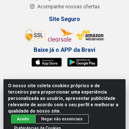
Acompanhe nossas ofertas
Site Seguro
Baixe já o APP da Bravi
Bravi Consumíveis de Higiene e Descartáveis EIRELI -
O nosso site coleta cookies próprios e de
CNPJ 19.457.137/0001-06
terceiros para proporcionar uma experiência
Av. Sul Gov. Cid Sampaio, 3125 - Galpão 000A -
personalizada ao usuário, apresentar publicidade
Imbiribeira - Recife/PE - CEP 51.150-010
relevante de acordo com o seu perfil e melhorar a
qualidade do nosso site.
Aceito
Negar não essenciais
Preferências de Cookies