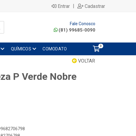
|
Entrar
Cadastrar
Fale Conosco
(81) 99685-0090
0
QUÍMICOS
COMODATO
VOLTAR
za P Verde Nobre
899682706798
9682706798