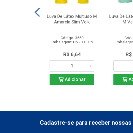
edos Kombat Bege
Luva De Látex Multiuso M
Luva De Láte
cm CA49964
Amarela Slim Volk
M Ve
ódigo: 4632
Código: 3559
Códi
gem: UN - 1X1UN
Embalagem: UN - 1X1UN
Embalagem
$ 216,70
R$ 6,64
R$
Adicionar
Adicionar
Ad
Cadastre-se para receber nossas 