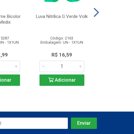
me Bicolor
Luva Nitrílica G Verde Volk
Luva Laranja Re
Medix
Slim Vol
 5287
Código: 2163
Código: 35
UN - 1X1UN
Embalagem: UN - 1X1UN
Embalagem: UN 
1,99
R$ 16,59
R$ 19,9
ionar
Adicionar
Adicio