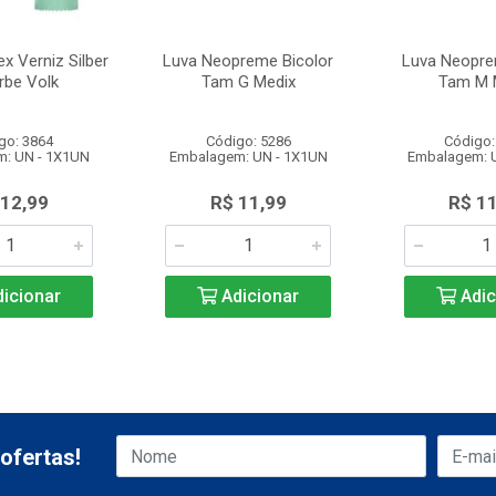
x Verniz Silber
Luva Neopreme Bicolor
Luva Neopre
rbe Volk
Tam G Medix
Tam M 
go: 3864
Código: 5286
Código:
: UN - 1X1UN
Embalagem: UN - 1X1UN
Embalagem: 
 12,99
R$ 11,99
R$ 1
icionar
Adicionar
Adic
ofertas!