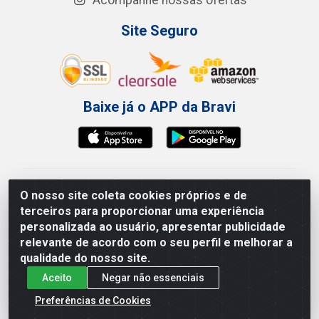
Acompanhe nossas ofertas
Site Seguro
Baixe já o APP da Bravi
Bravi Consumíveis de Higiene e Descartáveis EIRELI -
O nosso site coleta cookies próprios e de
CNPJ 19.457.137/0001-06
terceiros para proporcionar uma experiência
Av. Sul Gov. Cid Sampaio, 3125 - Galpão 000A -
personalizada ao usuário, apresentar publicidade
Imbiribeira - Recife/PE - CEP 51.150-010
relevante de acordo com o seu perfil e melhorar a
qualidade do nosso site.
Aceito
Negar não essenciais
Preferências de Cookies