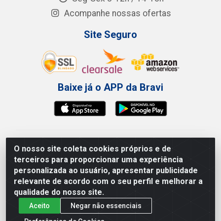
Acompanhe nossas ofertas
Site Seguro
Baixe já o APP da Bravi
Bravi Consumíveis de Higiene e Descartáveis EIRELI -
O nosso site coleta cookies próprios e de
CNPJ 19.457.137/0001-06
terceiros para proporcionar uma experiência
Av. Sul Gov. Cid Sampaio, 3125 - Galpão 000A -
personalizada ao usuário, apresentar publicidade
Imbiribeira - Recife/PE - CEP 51.150-010
relevante de acordo com o seu perfil e melhorar a
qualidade do nosso site.
Aceito
Negar não essenciais