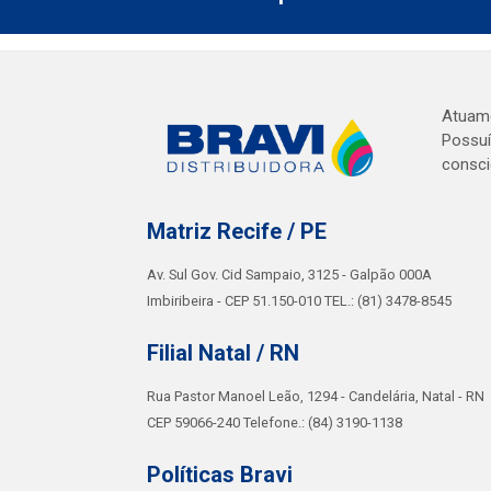
Atuamo
Possuí
consci
Matriz Recife / PE
Av. Sul Gov. Cid Sampaio, 3125 - Galpão 000A
Imbiribeira - CEP 51.150-010 TEL.: (81) 3478-8545
Filial Natal / RN
Rua Pastor Manoel Leão, 1294 - Candelária, Natal - RN
CEP 59066-240 Telefone.: (84) 3190-1138
Políticas Bravi