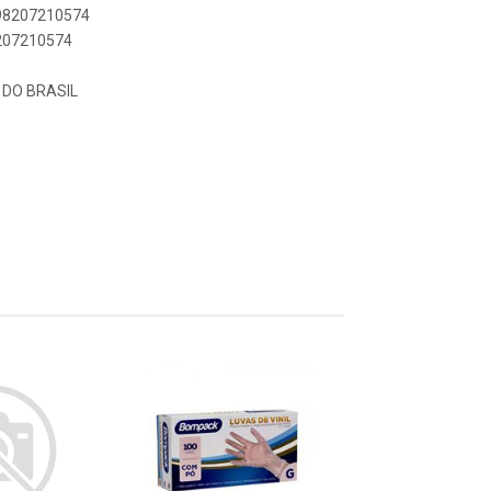
898207210574
8207210574
DO BRASIL