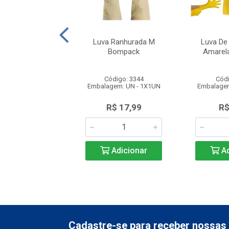
cedimento Latex P
Luva Ranhurada M
Luva De
00 Unidades Volk
Bompack
Amarel
ódigo: 1229
Código: 3344
Códi
em: UN - 1X100UN
Embalagem: UN - 1X1UN
Embalagem
R$ 38,73
R$ 17,99
R$
Adicionar
Adicionar
Ad
Cadastre-se para receber nossas 