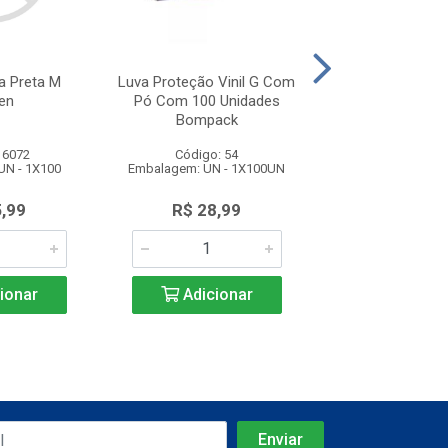
ca Preta M
Luva Proteção Vinil G Com
Luva Proteção 
en
Pó Com 100 Unidades
Com Pó Com 100
Bompack
Bompac
 6072
Código: 54
Código: 5
UN - 1X100
Embalagem: UN - 1X100UN
Embalagem: UN -
5,99
R$ 28,99
R$ 39,9
ionar
Adicionar
Adicio