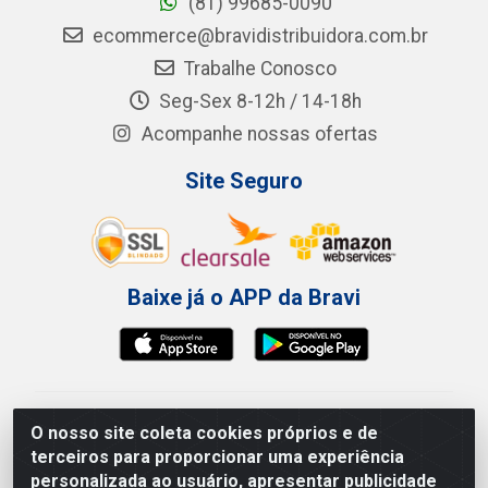
(81) 99685-0090
ecommerce@bravidistribuidora.com.br
Trabalhe Conosco
Seg-Sex 8-12h / 14-18h
Acompanhe nossas ofertas
Site Seguro
Baixe já o APP da Bravi
Bravi Consumíveis de Higiene e Descartáveis EIRELI -
O nosso site coleta cookies próprios e de
CNPJ 19.457.137/0001-06
terceiros para proporcionar uma experiência
Av. Sul Gov. Cid Sampaio, 3125 - Galpão 000A -
personalizada ao usuário, apresentar publicidade