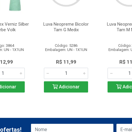
x Verniz Silber
Luva Neopreme Bicolor
Luva Neopre
rbe Volk
Tam G Medix
Tam M 
go: 3864
Código: 5286
Código:
: UN - 1X1UN
Embalagem: UN - 1X1UN
Embalagem: 
 12,99
R$ 11,99
R$ 1
icionar
Adicionar
Adic
ofertas!