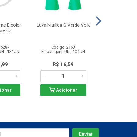
me Bicolor
Luva Nitrílica G Verde Volk
Luva Laranja Re
Medix
Slim Vol
 5287
Código: 2163
Código: 35
UN - 1X1UN
Embalagem: UN - 1X1UN
Embalagem: UN 
1,99
R$ 16,59
R$ 19,9
ionar
Adicionar
Adicio