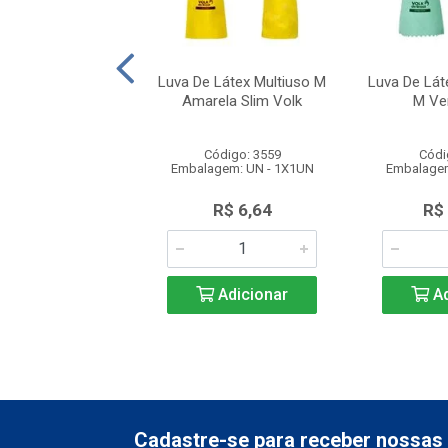
edos Kombat Bege
Luva De Látex Multiuso M
Luva De Láte
cm CA49964
Amarela Slim Volk
M Ve
ódigo: 4632
Código: 3559
Códi
gem: UN - 1X1UN
Embalagem: UN - 1X1UN
Embalagem
$ 216,70
R$ 6,64
R$
Adicionar
Adicionar
Ad
Cadastre-se para receber nossas 