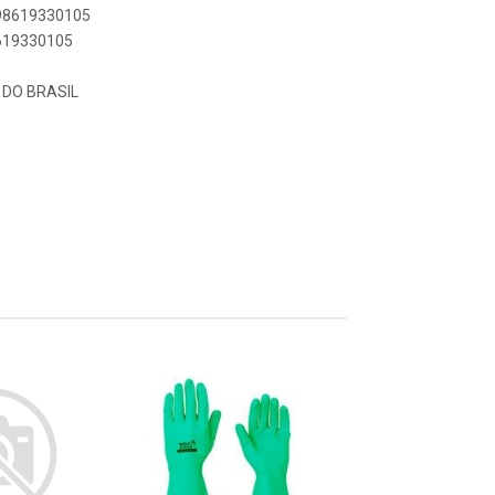
898619330105
8619330105
DO BRASIL