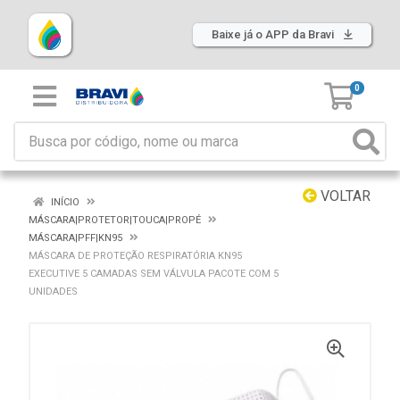
Baixe já o APP da Bravi
0
VOLTAR
INÍCIO
MÁSCARA|PROTETOR|TOUCA|PROPÉ
MÁSCARA|PFF|KN95
MÁSCARA DE PROTEÇÃO RESPIRATÓRIA KN95
EXECUTIVE 5 CAMADAS SEM VÁLVULA PACOTE COM 5
UNIDADES