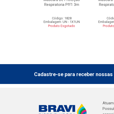
tória Kn95 Com 5
Respiratoria Pff1 3m
Respirat
as Easy Sup...
ódigo: 2906
Código: 1828
Códi
gem: un - 1X1UN
Embalagem: UN - 1X1UN
Embalagem
duto Esgotado
Produto Esgotado
Produt
Cadastre-se para receber nossas 
Atuamo
Possuí