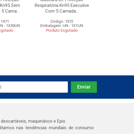
a Kn95 Sem
Respiratória Kn95 Executive
Respiratória Kn95
 5 Cama...
Com 5 Camada...
5 Camadas S
 1971
Código: 1972
Código: 19
N - 1X50UN
Embalagem: UN - 1X1UN
Embalagem: UN 
sgotado
Produto Esgotado
Produto Esg
 descartáveis, maquinários e Epis.
editamos nas tendências mundiais de consumo