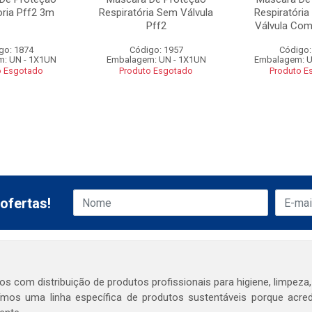
oria Pff2 3m
Respiratória Sem Válvula
Respiratóri
Pff2
Válvula Com
go: 1874
Código: 1957
Código:
: UN - 1X1UN
Embalagem: UN - 1X1UN
Embalagem: U
o Esgotado
Produto Esgotado
Produto E
ofertas!
s com distribuição de produtos profissionais para higiene, limpeza,
mos uma linha específica de produtos sustentáveis porque acr