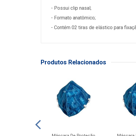
- Possui clip nasal;
- Formato anatômico;
- Contém 02 tiras de elástico para fixaç
Produtos Relacionados
ra De Proteção
Máscara De Proteção
Máscara 