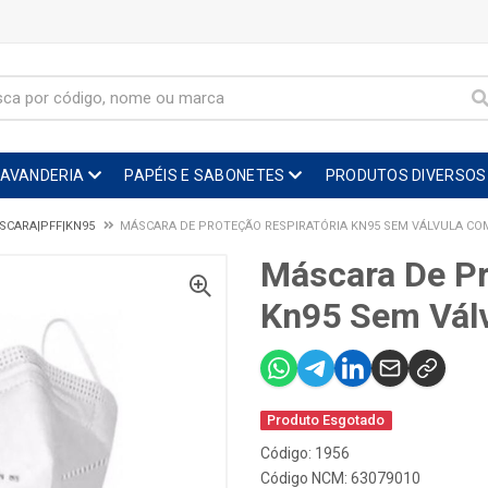
LAVANDERIA
PAPÉIS E SABONETES
PRODUTOS DIVERSOS
SCARA|PFF|KN95
MÁSCARA DE PROTEÇÃO RESPIRATÓRIA KN95 SEM VÁLVULA CO
Máscara De Pr
Kn95 Sem Vál
Produto Esgotado
Código: 1956
Código NCM: 63079010