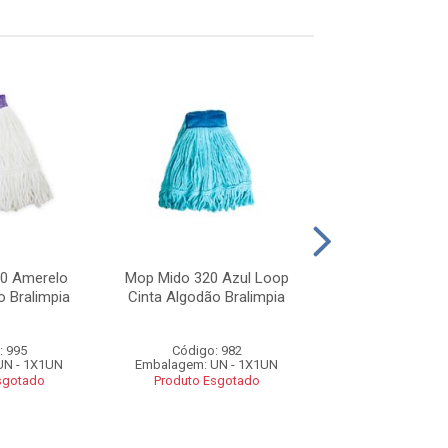
0 Amerelo
Mop Mido 320 Azul Loop
Mop Plano Spr
o Bralimpia
Cinta Algodão Bralimpia
Completo N
: 995
Código: 982
Código: 29
UN - 1X1UN
Embalagem: UN - 1X1UN
Embalagem: UN 
sgotado
Produto Esgotado
Produto Esg