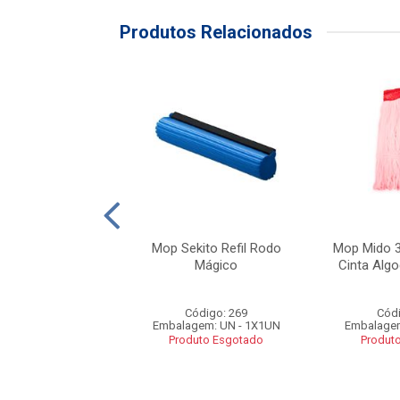
Produtos Relacionados
o Ponta Dobrada
Mop Sekito Refil Rodo
Mop Mido 
90g Nobre
Mágico
Cinta Algo
ódigo: 2565
Código: 269
Códi
gem: UN - 1X1UN
Embalagem: UN - 1X1UN
Embalagem
duto Esgotado
Produto Esgotado
Produt