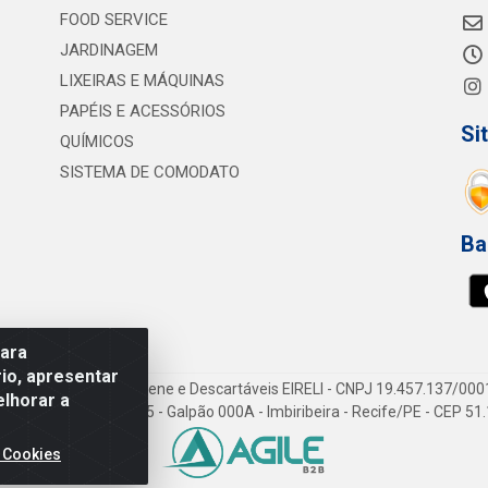
FOOD SERVICE
JARDINAGEM
LIXEIRAS E MÁQUINAS
PAPÉIS E ACESSÓRIOS
Si
QUÍMICOS
SISTEMA DE COMODATO
Ba
para
io, apresentar
vi Consumíveis de Higiene e Descartáveis EIRELI - CNPJ 19.457.137/000
elhorar a
Gov. Cid Sampaio, 3125 - Galpão 000A - Imbiribeira - Recife/PE - CEP 5
 Cookies