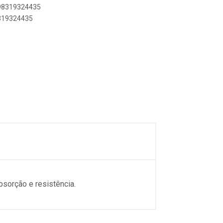
898319324435
8319324435
sorção e resistência.