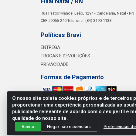
Filial Natal / RN
Rua Pastor Manoel Leão, 1294 - Candelária, Natal - RN
CEP 59066-240 Telefone.: (84) 3190-1138
Políticas Bravi
ENTREGA
TROCAS E DEVOLUÇÕES
PRIVACIDADE
Formas de Pagamento
O nosso site coleta cookies próprios e de terceiros 
proporcionar uma experiência personalizada ao usuár
Bra
publicidade relevante de acordo com o seu perfil e m
Av. Sul 
qualidade do nosso site.
Aceito
Negar não essenciais
Preferências de