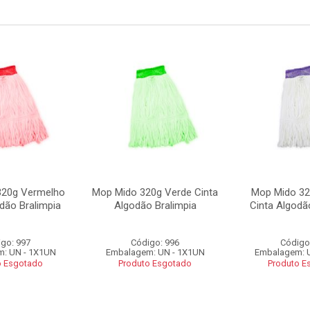
320g Vermelho
Mop Mido 320g Verde Cinta
Mop Mido 32
dão Bralimpia
Algodão Bralimpia
Cinta Algodã
go: 997
Código: 996
Código
: UN - 1X1UN
Embalagem: UN - 1X1UN
Embalagem: 
o Esgotado
Produto Esgotado
Produto E