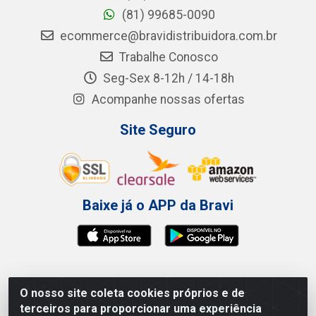
(81) 99685-0090
ecommerce@bravidistribuidora.com.br
Trabalhe Conosco
Seg-Sex 8-12h / 14-18h
Acompanhe nossas ofertas
Site Seguro
Baixe já o APP da Bravi
Bravi Consumíveis de Higiene e Descartáveis EIRELI -
O nosso site coleta cookies próprios e de
CNPJ 19.457.137/0001-06
terceiros para proporcionar uma experiência