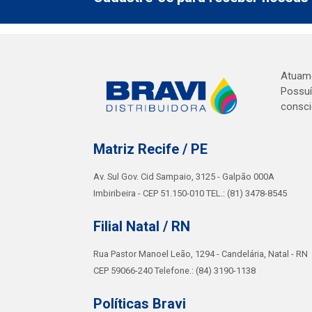
Atuamo
Possuí
consci
Matriz Recife / PE
Av. Sul Gov. Cid Sampaio, 3125 - Galpão 000A
Imbiribeira - CEP 51.150-010 TEL.: (81) 3478-8545
Filial Natal / RN
Rua Pastor Manoel Leão, 1294 - Candelária, Natal - RN
CEP 59066-240 Telefone.: (84) 3190-1138
Políticas Bravi