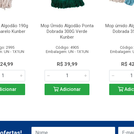
 Algodão 190g
Mop Úmido Algodão Ponta
Mop úmido Al
arelo Kunber
Dobrada 300G Verde
Dobrada 3
Kunber
go: 2995
Código: 4905
Código:
: UN - 1X1UN
Embalagem: UN - 1X1UN
Embalagem: 
 24,99
R$ 39,99
R$ 4
icionar
Adicionar
Adic
ofertas!