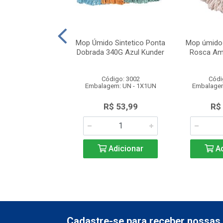
o Algodão Ponta
Mop Úmido Sintetico Ponta
Mop úmido
a 300G Vermelho
Dobrada 340G Azul Kunder
Rosca Am
ódigo: 4770
Código: 3002
Códi
gem: UN - 1X1UN
Embalagem: UN - 1X1UN
Embalagem
duto Esgotado
R$ 53,99
R$
Adicionar
Ad
Cadastre-se para receber nossas 