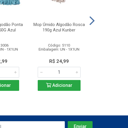
godão Ponta
Mop Úmido Algodão Rosca
Mop Úmido Algo
50G Azul
190g Azul Kunber
Dobrada 300G
 3006
Código: 5110
Código: 41
UN - 1X1UN
Embalagem: UN - 1X1UN
Embalagem: UN 
2,99
R$ 24,99
R$ 39,9
ionar
Adicionar
Adicio