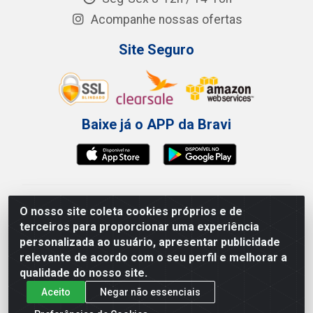
Acompanhe nossas ofertas
Site Seguro
Baixe já o APP da Bravi
Bravi Consumíveis de Higiene e Descartáveis EIRELI -
O nosso site coleta cookies próprios e de
CNPJ 19.457.137/0001-06
terceiros para proporcionar uma experiência
Av. Sul Gov. Cid Sampaio, 3125 - Galpão 000A -
personalizada ao usuário, apresentar publicidade
Imbiribeira - Recife/PE - CEP 51.150-010
relevante de acordo com o seu perfil e melhorar a
qualidade do nosso site.
Aceito
Negar não essenciais