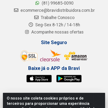
(81) 99685-0090
ecommerce@bravidistribuidora.com.br
Trabalhe Conosco
Seg-Sex 8-12h / 14-18h
Acompanhe nossas ofertas
Site Seguro
Baixe já o APP da Bravi
Bravi Consumíveis de Higiene e Descartáveis EIRELI -
O nosso site coleta cookies próprios e de
CNPJ 19.457.137/0001-06
terceiros para proporcionar uma experiência
Av. Sul Gov. Cid Sampaio, 3125 - Galpão 000A -