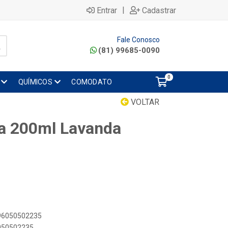
|
Entrar
Cadastrar
Fale Conosco
(81) 99685-0090
0
QUÍMICOS
COMODATO
VOLTAR
a 200ml Lavanda
896050502235
6050502235