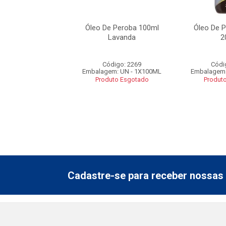
e Peroba Cedro
Óleo De Peroba 100ml
Óleo De 
100ml
Lavanda
2
ódigo: 3057
Código: 2269
Códi
em: un - 1X100ML
Embalagem: UN - 1X100ML
Embalagem:
uto Esgotado
Produto Esgotado
Produt
Cadastre-se para receber nossas 