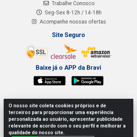
Trabalhe Conosco
Seg-Sex 8-12h / 14-18h
Acompanhe nossas ofertas
Site Seguro
Baixe já o APP da Bravi
Bravi Consumíveis de Higiene e Descartáveis EIRELI -
O nosso site coleta cookies próprios e de
CNPJ 19.457.137/0001-06
terceiros para proporcionar uma experiência
Av. Sul Gov. Cid Sampaio, 3125 - Galpão 000A -
personalizada ao usuário, apresentar publicidade
Imbiribeira - Recife/PE - CEP 51.150-010
relevante de acordo com o seu perfil e melhorar a
qualidade do nosso site.