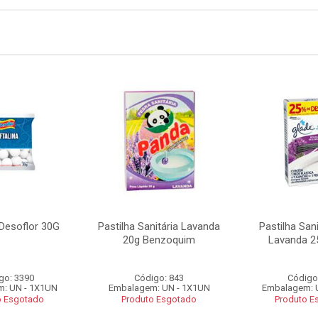
 Desoflor 30G
Pastilha Sanitária Lavanda
Pastilha San
20g Benzoquim
Lavanda 2
go: 3390
Código: 843
Código
: UN - 1X1UN
Embalagem: UN - 1X1UN
Embalagem: 
o Esgotado
Produto Esgotado
Produto E