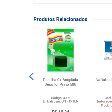
Produtos Relacionados
a Adesiva Pinho
Pastilha Cx Acoplada
Naftalina
Com 3 Unidades
Desoflor Pinho 50G
ódigo: 3023
Código: 3392
Códi
gem: UN - 1X1UN
Embalagem: UN - 1X1UN
Embalagem
duto Esgotado
Produt
R$ 10,24