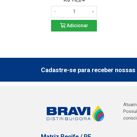
Adicionar
Cadastre-se para receber nossas 
Atuamo
Possuí
consci
Matriz Recife / PE