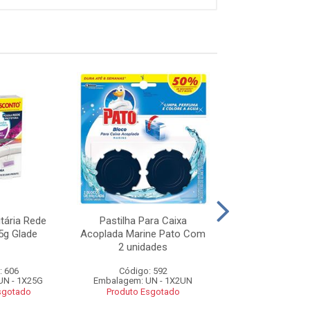
itária Rede
Pastilha Para Caixa
Pastilha Adesi
5g Glade
Acoplada Marine Pato Com
Lavand Leve 4 
2 unidades
: 606
Código: 592
Código: 5
UN - 1X25G
Embalagem: UN - 1X2UN
Embalagem: UN 
sgotado
Produto Esgotado
Produto Esg