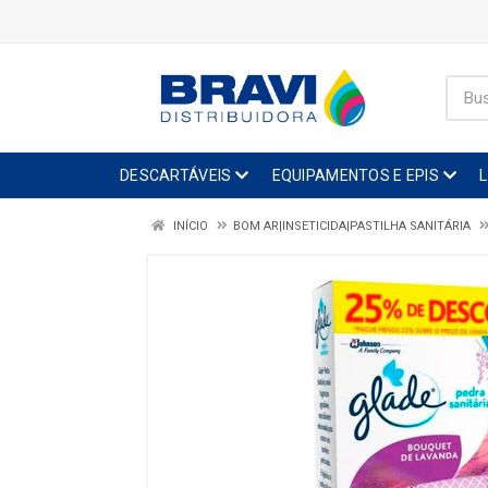
DESCARTÁVEIS
EQUIPAMENTOS E EPIS
INÍCIO
BOM AR|INSETICIDA|PASTILHA SANITÁRIA