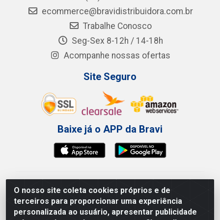
ecommerce@bravidistribuidora.com.br
Trabalhe Conosco
Seg-Sex 8-12h / 14-18h
Acompanhe nossas ofertas
Site Seguro
Baixe já o APP da Bravi
Bravi Consumíveis de Higiene e Descartáveis EIRELI -
O nosso site coleta cookies próprios e de
CNPJ 19.457.137/0001-06
terceiros para proporcionar uma experiência
Av. Sul Gov. Cid Sampaio, 3125 - Galpão 000A -
personalizada ao usuário, apresentar publicidade
Imbiribeira - Recife/PE - CEP 51.150-010