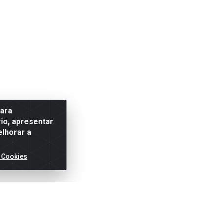
para
io, apresentar
elhorar a
 Cookies