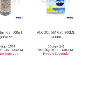
 Em Gel 500ml
ALCOOL EM GEL 800ML
Quimilab
SB800
digo: 2574
Código: 242
m: UN - 1X500ML
Embalagem: RF - 1X800ML
uto Esgotado
Produto Esgotado