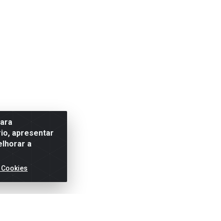
para
io, apresentar
elhorar a
 Cookies