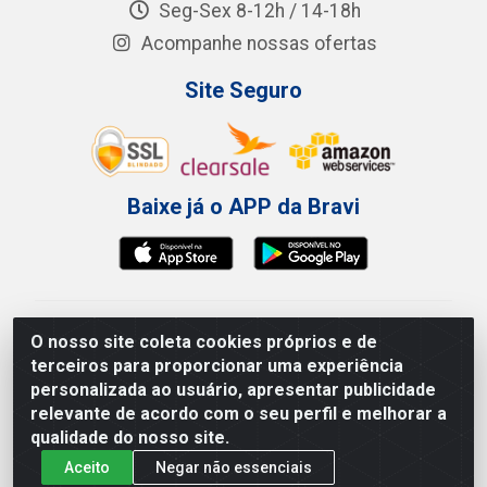
Seg-Sex 8-12h / 14-18h
Acompanhe nossas ofertas
Site Seguro
Baixe já o APP da Bravi
Bravi Consumíveis de Higiene e Descartáveis EIRELI -
O nosso site coleta cookies próprios e de
CNPJ 19.457.137/0001-06
terceiros para proporcionar uma experiência
Av. Sul Gov. Cid Sampaio, 3125 - Galpão 000A -
personalizada ao usuário, apresentar publicidade
Imbiribeira - Recife/PE - CEP 51.150-010
relevante de acordo com o seu perfil e melhorar a
qualidade do nosso site.
Aceito
Negar não essenciais