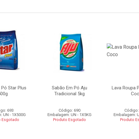
Pó Star Plus
Sabão Em Pó Aju
Lava Roupa P
500g
Tradicional 5kg
Co
go: 693
Código: 690
Código:
: UN - 1X500G
Embalagem: UN - 1X5KG
Embalagem: U
o Esgotado
Produto Esgotado
Produto E