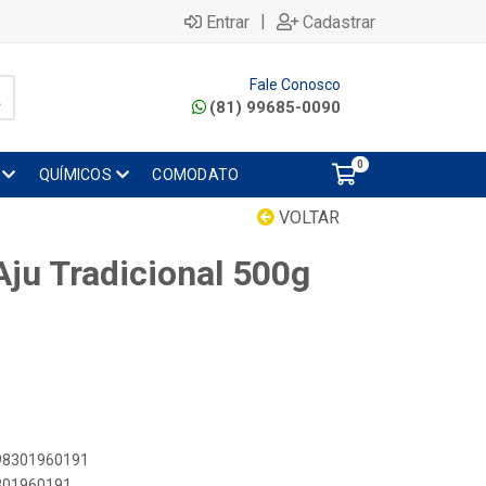
|
Entrar
Cadastrar
Fale Conosco
(81) 99685-0090
0
QUÍMICOS
COMODATO
VOLTAR
ju Tradicional 500g
898301960191
8301960191