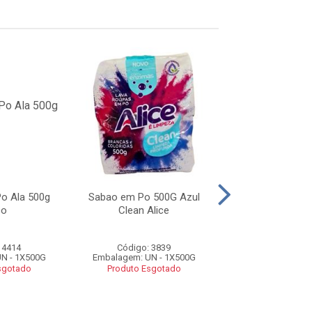
o Ala 500g
Sabao em Po 500G Azul
SABAO EM PO A
co
Clean Alice
ROSAS E FLOR
 4414
Código: 3839
Código: 37
N - 1X500G
Embalagem: UN - 1X500G
Embalagem: UN 
sgotado
Produto Esgotado
Produto Esg