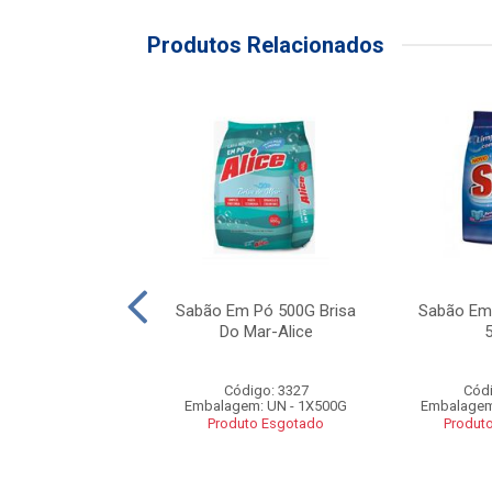
Produtos Relacionados
Em Barra Verde
Sabão Em Pó 500G Brisa
Sabão Em 
Unidades De 200g
Do Mar-Alice
Unolar
ódigo: 2791
Código: 3327
Códi
em: UN - 5X200G
Embalagem: UN - 1X500G
Embalagem
duto Esgotado
Produto Esgotado
Produt