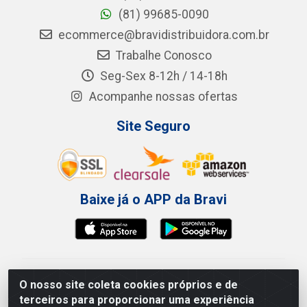
(81) 99685-0090
ecommerce@bravidistribuidora.com.br
Trabalhe Conosco
Seg-Sex 8-12h / 14-18h
Acompanhe nossas ofertas
Site Seguro
Baixe já o APP da Bravi
Bravi Consumíveis de Higiene e Descartáveis EIRELI -
O nosso site coleta cookies próprios e de
CNPJ 19.457.137/0001-06
terceiros para proporcionar uma experiência