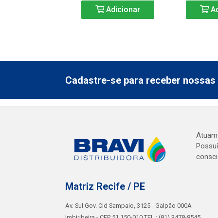
Adicionar
Ad
Cadastre-se para receber nossas 
Atuamo
Possuí
consci
Matriz Recife / PE
Av. Sul Gov. Cid Sampaio, 3125 - Galpão 000A
Imbiribeira - CEP 51.150-010 TEL.: (81) 3478-8545