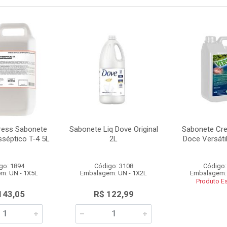
ress Sabonete
Sabonete Liq Dove Original
Sabonete Cr
sséptico T-4 5L
2L
Doce Versáti
go: 1894
Código: 3108
Código:
m: UN - 1X5L
Embalagem: UN - 1X2L
Embalagem: 
Produto E
143,05
R$ 122,99