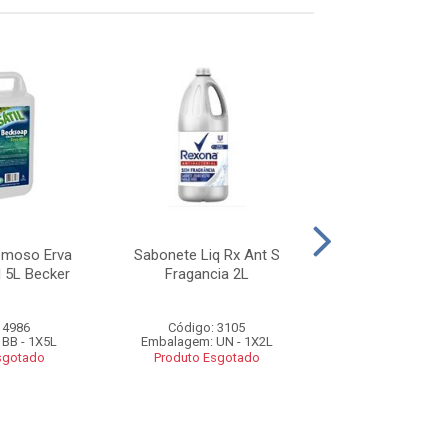
emoso Erva
Sabonete Liq Rx Ant S
Sabonete Li
l 5L Becker
Fragancia 2L
Hidratante Xpres
Saparta
 4986
Código: 3105
Código: 26
BB - 1X5L
Embalagem: UN - 1X2L
Embalagem: UN 
sgotado
Produto Esgotado
Produto Esg