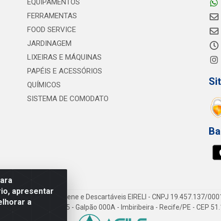
EQUIPAMENTOS
FERRAMENTAS
FOOD SERVICE
JARDINAGEM
LIXEIRAS E MÁQUINAS
PAPÉIS E ACESSÓRIOS
Si
QUÍMICOS
SISTEMA DE COMODATO
Ba
para
io, apresentar
vi Consumíveis de Higiene e Descartáveis EIRELI - CNPJ 19.457.137/000
elhorar a
Gov. Cid Sampaio, 3125 - Galpão 000A - Imbiribeira - Recife/PE - CEP 5