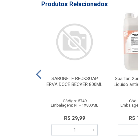
Produtos Relacionados
E LIQUIDO SB5VF
SABONETE BECKSOAP
Spartan Xp
ERVA DOCE BECKER 800ML
Liquído anti
ódigo: 933
Código: 5749
Códi
agem: BB - 1X5L
Embalagem: RF - 1X800ML
Embalage
duto Esgotado
R$ 29,99
R$ 