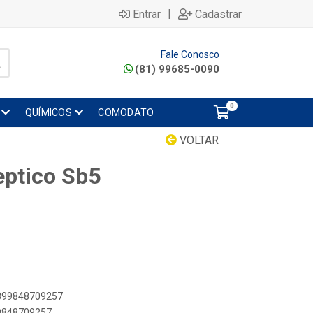
|
Entrar
Cadastrar
Fale Conosco
(81) 99685-0090
0
QUÍMICOS
COMODATO
VOLTAR
ptico Sb5
7899848709257
99848709257