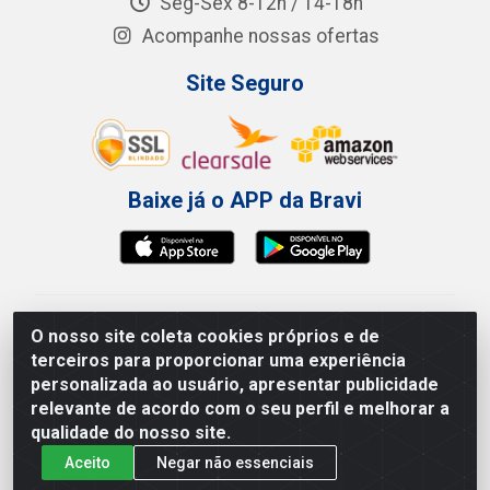
Seg-Sex 8-12h / 14-18h
Acompanhe nossas ofertas
Site Seguro
Baixe já o APP da Bravi
Bravi Consumíveis de Higiene e Descartáveis EIRELI -
O nosso site coleta cookies próprios e de
CNPJ 19.457.137/0001-06
terceiros para proporcionar uma experiência
Av. Sul Gov. Cid Sampaio, 3125 - Galpão 000A -
personalizada ao usuário, apresentar publicidade
Imbiribeira - Recife/PE - CEP 51.150-010
relevante de acordo com o seu perfil e melhorar a
qualidade do nosso site.
Aceito
Negar não essenciais