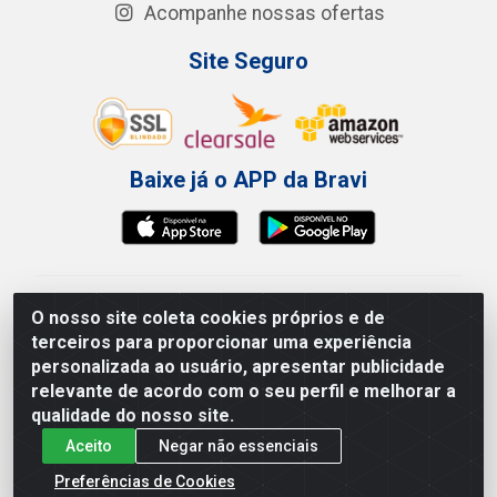
Acompanhe nossas ofertas
Site Seguro
Baixe já o APP da Bravi
Bravi Consumíveis de Higiene e Descartáveis EIRELI -
O nosso site coleta cookies próprios e de
CNPJ 19.457.137/0001-06
terceiros para proporcionar uma experiência
Av. Sul Gov. Cid Sampaio, 3125 - Galpão 000A -
personalizada ao usuário, apresentar publicidade
Imbiribeira - Recife/PE - CEP 51.150-010
relevante de acordo com o seu perfil e melhorar a
qualidade do nosso site.
Aceito
Negar não essenciais
Preferências de Cookies