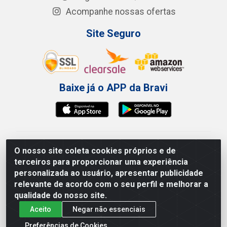
Acompanhe nossas ofertas
Site Seguro
Baixe já o APP da Bravi
Bravi Consumíveis de Higiene e Descartáveis EIRELI -
O nosso site coleta cookies próprios e de
CNPJ 19.457.137/0001-06
terceiros para proporcionar uma experiência
Av. Sul Gov. Cid Sampaio, 3125 - Galpão 000A -
personalizada ao usuário, apresentar publicidade
Imbiribeira - Recife/PE - CEP 51.150-010
relevante de acordo com o seu perfil e melhorar a
qualidade do nosso site.
Aceito
Negar não essenciais
Preferências de Cookies