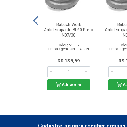
atênis Works
Babuch Work
Babu
pante Bb81 Preto2
Antiderrapante Bb60 Preto
Antiderrapa
riso Cinza N...
N37/38
N
ódigo: 5623
Código: 335
Códi
gem: UN - 1X1UN
Embalagem: UN - 1X1UN
Embalagem
$ 149,50
R$ 135,69
R$ 
Adicionar
Adicionar
Ad
Cadastre-se para receber nossas 