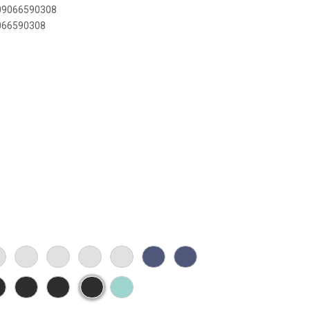
909066590308
9066590308