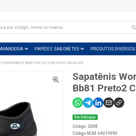
LAVANDERIA
PAPÉIS E SABONETES
PRODUTOS DIVERSOS
TIDERRAPANTE BB81 PRETO2 COM FRISO CINZA N39
Sapatênis Wor
Bb81 Preto2 C
Em Estoque
Código: 2008
Código NCM: 64019990