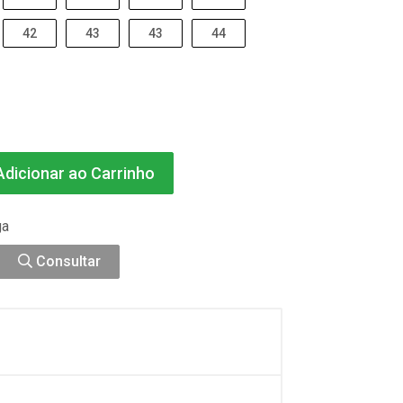
42
43
43
44
dicionar ao Carrinho
ga
Consultar