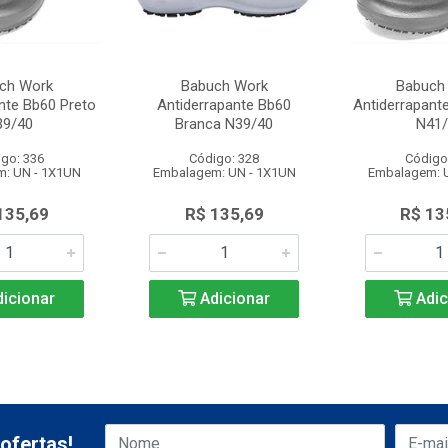
ch Work
Babuch Work
Babuch
nte Bb60 Preto
Antiderrapante Bb60
Antiderrapant
39/40
Branca N39/40
N41/
go: 336
Código: 328
Código
: UN - 1X1UN
Embalagem: UN - 1X1UN
Embalagem: 
135,69
R$ 135,69
R$ 13
icionar
Adicionar
Adic
ofertas!