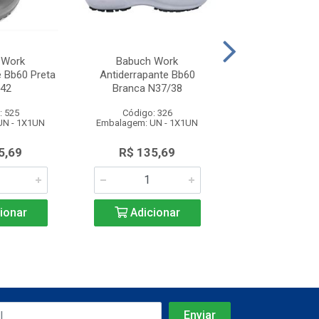
 Work
Babuch Work
Babuch W
e Bb60 Preta
Antiderrapante Bb60
Antiderrapant
42
Branca N37/38
Branca N3
: 525
Código: 326
Código: 3
UN - 1X1UN
Embalagem: UN - 1X1UN
Embalagem: UN 
5,69
R$ 135,69
R$ 135,
ionar
Adicionar
Adicio