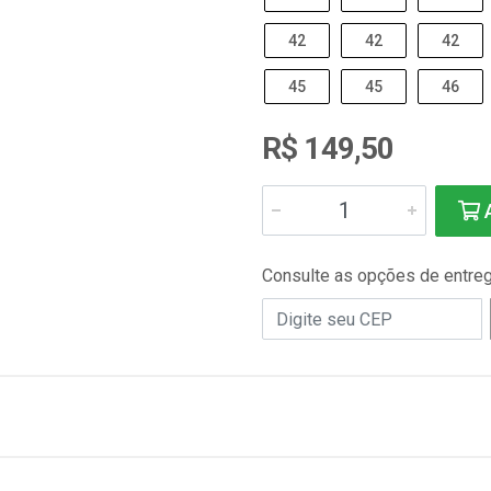
42
42
42
45
45
46
R$ 149,50
A
Consulte as opções de entre