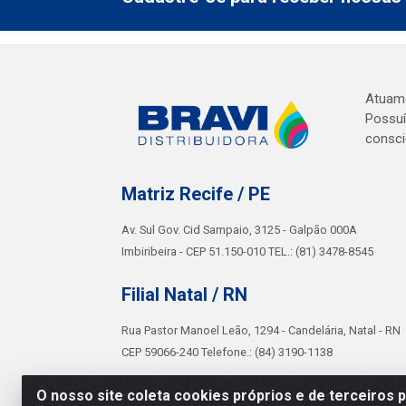
Atuamo
Possuí
consci
Matriz Recife / PE
Av. Sul Gov. Cid Sampaio, 3125 - Galpão 000A
Imbiribeira - CEP 51.150-010 TEL.: (81) 3478-8545
Filial Natal / RN
Rua Pastor Manoel Leão, 1294 - Candelária, Natal - RN
CEP 59066-240 Telefone.: (84) 3190-1138
Políticas Bravi
O nosso site coleta cookies próprios e de terceiros 