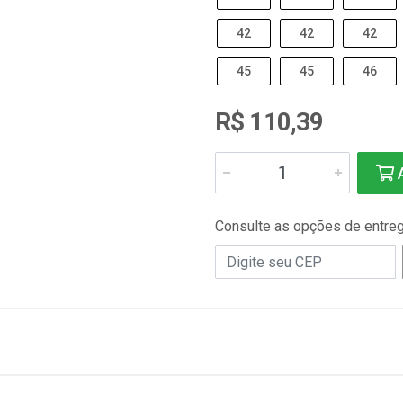
42
42
42
45
45
46
R$ 110,39
A
Consulte as opções de entre