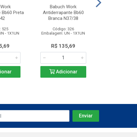
 Work
Babuch Work
Babuch W
e Bb60 Preta
Antiderrapante Bb60
Antiderrapant
42
Branca N37/38
Branca N3
: 525
Código: 326
Código: 3
UN - 1X1UN
Embalagem: UN - 1X1UN
Embalagem: UN 
5,69
R$ 135,69
R$ 135,
ionar
Adicionar
Adicio