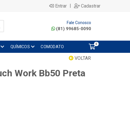
|
Entrar
Cadastrar
Fale Conosco
(81) 99685-0090
0
QUÍMICOS
COMODATO
VOLTAR
uch Work Bb50 Preta