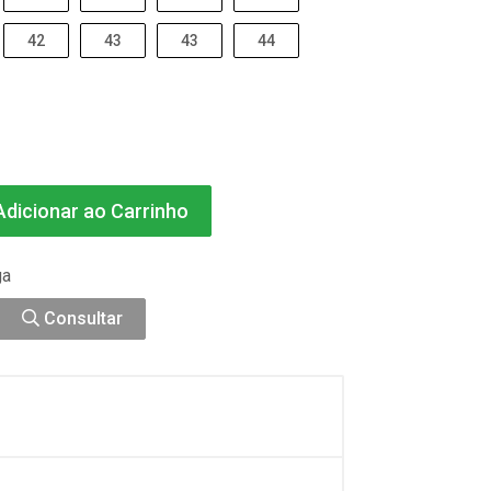
42
43
43
44
dicionar ao Carrinho
ga
Consultar