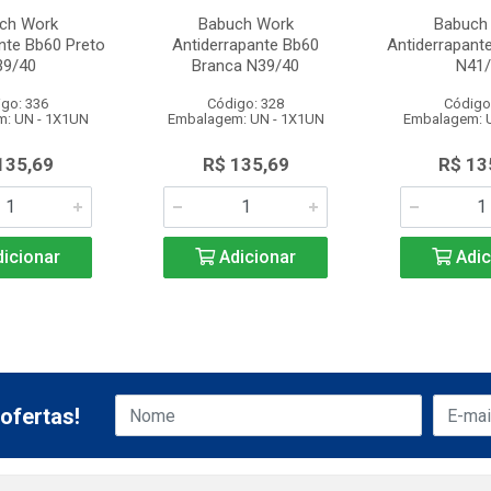
ch Work
Babuch Work
Babuch
nte Bb60 Preto
Antiderrapante Bb60
Antiderrapant
39/40
Branca N39/40
N41/
go: 336
Código: 328
Código
: UN - 1X1UN
Embalagem: UN - 1X1UN
Embalagem: 
135,69
R$ 135,69
R$ 13
icionar
Adicionar
Adic
ofertas!