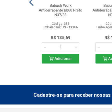
atênis Works
Babuch Work
Babu
pante Bb81 Preto2
Antiderrapante Bb60 Preto
Antiderrapa
riso Cinza N...
N37/38
N
ódigo: 5623
Código: 335
Códi
gem: UN - 1X1UN
Embalagem: UN - 1X1UN
Embalagem
$ 149,50
R$ 135,69
R$ 
Adicionar
Adicionar
Ad
Cadastre-se para receber nossas 