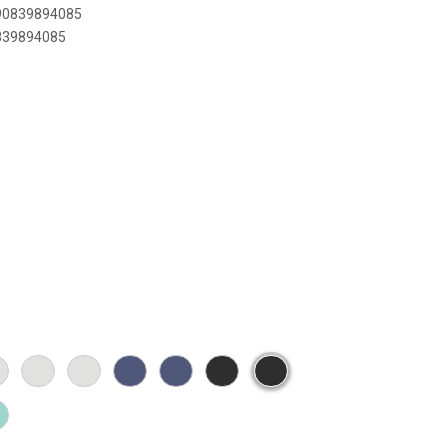
890839894085
0839894085