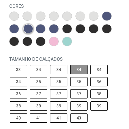
CORES
TAMANHO DE CALÇADOS
33
34
34
34
34
34
35
35
35
36
36
37
37
37
38
38
39
39
39
39
40
41
41
43