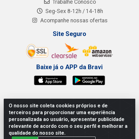
Trabalhe Conosco
Seg-Sex 8-12h / 14-18h
Acompanhe nossas ofertas
Site Seguro
Baixe já o APP da Bravi
Bravi Consumíveis de Higiene e Descartáveis EIRELI -
O nosso site coleta cookies próprios e de
CNPJ 19.457.137/0001-06
terceiros para proporcionar uma experiência
Av. Sul Gov. Cid Sampaio, 3125 - Galpão 000A -
personalizada ao usuário, apresentar publicidade
Imbiribeira - Recife/PE - CEP 51.150-010
relevante de acordo com o seu perfil e melhorar a
qualidade do nosso site.