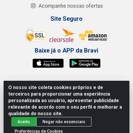
Acompanhe nossas ofertas
Site Seguro
Baixe já o APP da Bravi
Bravi Consumíveis de Higiene e Descartáveis EIRELI -
O nosso site coleta cookies próprios e de
CNPJ 19.457.137/0001-06
terceiros para proporcionar uma experiência
Av. Sul Gov. Cid Sampaio, 3125 - Galpão 000A -
personalizada ao usuário, apresentar publicidade
Imbiribeira - Recife/PE - CEP 51.150-010
relevante de acordo com o seu perfil e melhorar a
qualidade do nosso site.
Aceito
Negar não essenciais
Preferências de Cookies