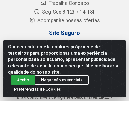
Trabalhe Conosco
Seg-Sex 8-12h / 14-18h
Acompanhe nossas ofertas
Site Seguro
O nosso site coleta cookies próprios e de
terceiros para proporcionar uma experiência
personalizada ao usuário, apresentar publicidade
Baixe já o APP da Bravi
relevante de acordo com o seu perfil e melhorar a
qualidade do nosso site.
Aceito
Negar não essenciais
Preferências de Cookies
Bravi Consumíveis de Higiene e Descartáveis EIRELI -
CNPJ 19.457.137/0001-06
Av. Sul Gov. Cid Sampaio, 3125 - Galpão 000A -
Imbiribeira - Recife/PE - CEP 51.150-010