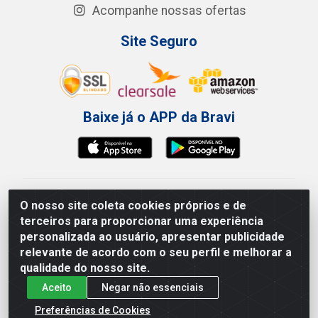
Acompanhe nossas ofertas
Site Seguro
Baixe já o APP da Bravi
Bravi Consumíveis de Higiene e Descartáveis EIRELI -
O nosso site coleta cookies próprios e de
CNPJ 19.457.137/0001-06
terceiros para proporcionar uma experiência
Av. Sul Gov. Cid Sampaio, 3125 - Galpão 000A -
personalizada ao usuário, apresentar publicidade
Imbiribeira - Recife/PE - CEP 51.150-010
relevante de acordo com o seu perfil e melhorar a
qualidade do nosso site.
Aceito
Negar não essenciais
Preferências de Cookies