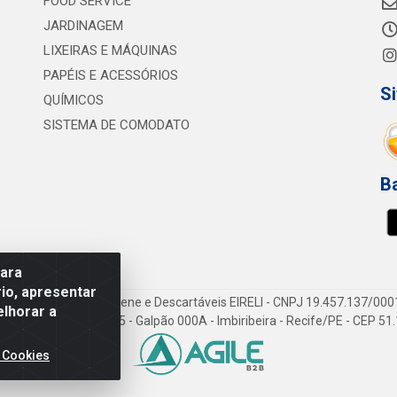
FOOD SERVICE
JARDINAGEM
LIXEIRAS E MÁQUINAS
PAPÉIS E ACESSÓRIOS
S
QUÍMICOS
SISTEMA DE COMODATO
Ba
para
io, apresentar
vi Consumíveis de Higiene e Descartáveis EIRELI - CNPJ 19.457.137/000
elhorar a
Gov. Cid Sampaio, 3125 - Galpão 000A - Imbiribeira - Recife/PE - CEP 5
 Cookies