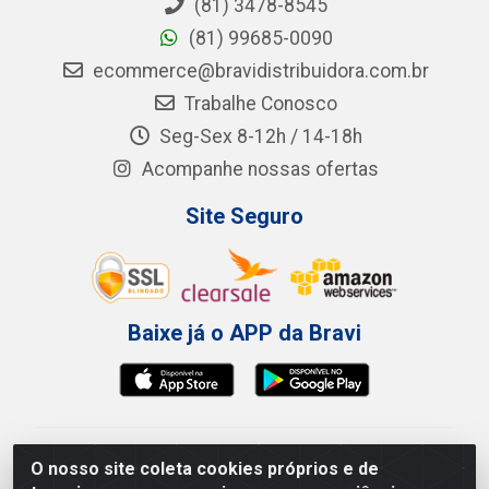
(81) 3478-8545
(81) 99685-0090
ecommerce@bravidistribuidora.com.br
Trabalhe Conosco
Seg-Sex 8-12h / 14-18h
Acompanhe nossas ofertas
Site Seguro
Baixe já o APP da Bravi
Bravi Consumíveis de Higiene e Descartáveis EIRELI -
O nosso site coleta cookies próprios e de
CNPJ 19.457.137/0001-06