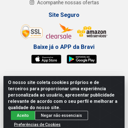
Acompanhe nossas ofertas
Site Seguro
Baixe já o APP da Bravi
Bravi Consumíveis de Higiene e Descartáveis EIRELI - CNPJ
O nosso site coleta cookies próprios e de
19.457.137/0001-06
terceiros para proporcionar uma experiência
Av. Sul Gov. Cid Sampaio, 3125 - Galpão 000A - Imbiribeira -
personalizada ao usuário, apresentar publicidade
Recife/PE - CEP 51.150-010
relevante de acordo com o seu perfil e melhorar a
qualidade do nosso site.
Aceito
Negar não essenciais
Preferências de Cookies