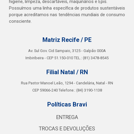
higiene, limpeza, descartáveis, maquinários e Epis.
Possuímos uma linha específica de produtos sustentáveis
porque acreditamos nas tendências mundiais de consumo
consciente.
Matriz Recife / PE
Av. Sul Gov. Cid Sampaio, 3125 - Galpão 000A
Imbiribeira - CEP 51.150-010 TEL.: (81) 3478-8545
Filial Natal / RN
Rua Pastor Manoel Leão, 1294 - Candelária, Natal - RN
CEP 59066-240 Telefone.: (84) 3190-1138
Políticas Bravi
ENTREGA
TROCAS E DEVOLUÇÕES